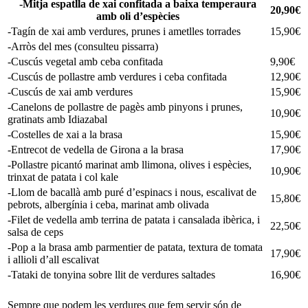
-Mitja espatlla de xai confitada a baixa temperaura
20,90€
amb oli d’espècies
-Tagín de xai amb verdures, prunes i ametlles torrades
15,90€
-Arròs del mes (consulteu pissarra)
-Cuscús vegetal amb ceba confitada
9,90€
-Cuscús de pollastre amb verdures i ceba confitada
12,90€
-Cuscús de xai amb verdures
15,90€
-Canelons de pollastre de pagès amb pinyons i prunes,
10,90€
gratinats amb Idiazabal
-Costelles de xai a la brasa
15,90€
-Entrecot de vedella de Girona a la brasa
17,90€
-Pollastre picantó marinat amb llimona, olives i espècies,
10,90€
trinxat de patata i col kale
-Llom de bacallà amb puré d’espinacs i nous, escalivat de
15,80€
pebrots, albergínia i ceba, marinat amb olivada
-Filet de vedella amb terrina de patata i cansalada ibèrica, i
22,50€
salsa de ceps
-Pop a la brasa amb parmentier de patata, textura de tomata
17,90€
i allioli d’all escalivat
-Tataki de tonyina sobre llit de verdures saltades
16,90€
Sempre que podem les verdures que fem servir són de