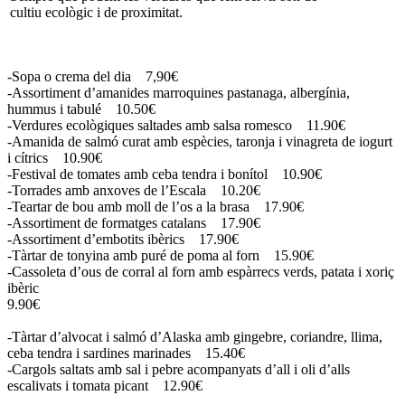
cultiu ecològic i de proximitat.
-Sopa o crema del dia 7,90€
-Assortiment d’amanides marroquines pastanaga, albergínia,
hummus i tabulé 10.50€
-Verdures ecològiques saltades amb salsa romesco 11.90€
-Amanida de salmó curat amb espècies, taronja i vinagreta de iogurt
i cítrics 10.90€
-Festival de tomates amb ceba tendra i bonítol 10.90€
-Torrades amb anxoves de l’Escala 10.20€
-Teartar de bou amb moll de l’os a la brasa 17.90€
-Assortiment de formatges catalans 17.90€
-Assortiment d’embotits ibèrics 17.90€
-Tàrtar de tonyina amb puré de poma al forn 15.90€
-Cassoleta d’ous de corral al forn amb espàrrecs verds, patata i xoriç
ibèric
9.90€
-Tàrtar d’alvocat i salmó d’Alaska amb gingebre, coriandre, llima,
ceba tendra i sardines marinades 15.40€
-Cargols saltats amb sal i pebre acompanyats d’all i oli d’alls
escalivats i tomata picant 12.90€