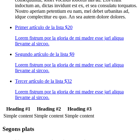
indoctum an, dictas invidunt est ex, et sea consulatu torquatos.
Nostro aperiam petentium eu nam, mel debet urbanitas ad,
idque complectitur eu quo. An sea autem dolore dolores.
Primer artículo de la lista
$20
Lorem fistrum por la gloria de mi madre esse jarl aliqua
llevame al sircoo.
Segundo artículo de la lista
$9
Lorem fistrum por la gloria de mi madre esse jarl aliqua
llevame al sircoo.
Tercer artículo de la lista
$32
Lorem fistrum por la gloria de mi madre esse jarl aliqua
llevame al sircoo.
Heading #1
Heading #2
Heading #3
Simple content
Simple content
Simple content
Segons plats